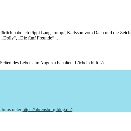
türlich habe ich Pippi Langstrumpf, Karlsson vom Dach und die Zeiche
 „Dolly“, „Die fünf Freunde“ …
Seiten des Lebens im Auge zu behalten. Lächeln hilft :-)
r Infos unter
https://ahrensburg-blog.de/
.