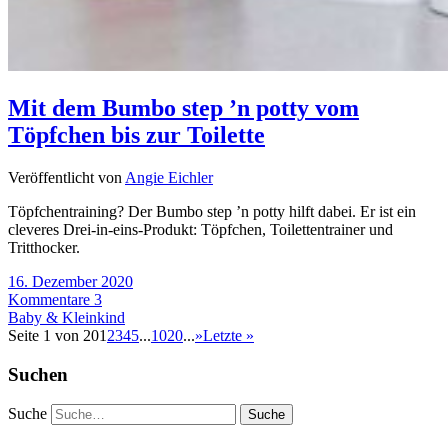
Mit dem Bumbo step ’n potty vom
Töpfchen bis zur Toilette
Veröffentlicht von
Angie Eichler
Töpfchentraining? Der Bumbo step ’n potty hilft dabei. Er ist ein
cleveres Drei-in-eins-Produkt: Töpfchen, Toilettentrainer und
Tritthocker.
16. Dezember 2020
Kommentare 3
Baby & Kleinkind
Seite 1 von 20
1
2
3
4
5
...
10
20
...
»
Letzte »
Suchen
Suche