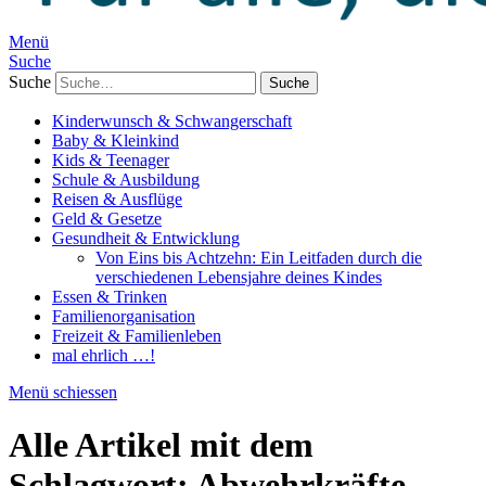
Menü
Suche
Suche
Kinderwunsch & Schwangerschaft
Baby & Kleinkind
Kids & Teenager
Schule & Ausbildung
Reisen & Ausflüge
Geld & Gesetze
Gesundheit & Entwicklung
Von Eins bis Achtzehn: Ein Leitfaden durch die
verschiedenen Lebensjahre deines Kindes
Essen & Trinken
Familienorganisation
Freizeit & Familienleben
mal ehrlich …!
Menü schiessen
Alle Artikel mit dem
Schlagwort:
Abwehrkräfte