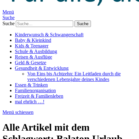
Menü
Suche
Suche
Kinderwunsch & Schwangerschaft
Baby & Kleinkind
Kids & Teenager
Schule & Ausbildung
Reisen & Ausflüge
Geld & Gesetze
Gesundheit & Entwicklung
Von Eins bis Achtzehn: Ein Leitfaden durch die
verschiedenen Lebensjahre deines Kindes
Essen & Trinken
Familienorganisation
Freizeit & Familienleben
mal ehrlich …!
Menü schiessen
Alle Artikel mit dem
Schlagwort:
Balaton Urlaub