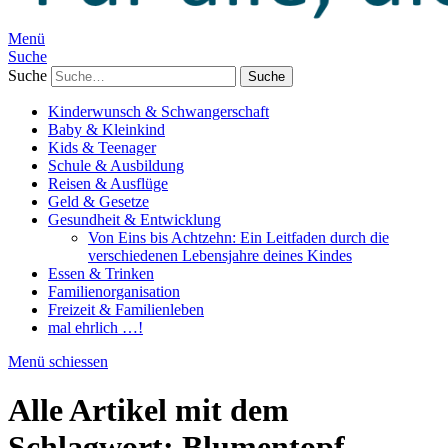
Menü
Suche
Suche
Kinderwunsch & Schwangerschaft
Baby & Kleinkind
Kids & Teenager
Schule & Ausbildung
Reisen & Ausflüge
Geld & Gesetze
Gesundheit & Entwicklung
Von Eins bis Achtzehn: Ein Leitfaden durch die
verschiedenen Lebensjahre deines Kindes
Essen & Trinken
Familienorganisation
Freizeit & Familienleben
mal ehrlich …!
Menü schiessen
Alle Artikel mit dem
Schlagwort:
Blumentopf