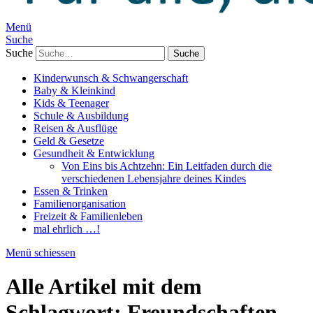
Menü
Suche
Suche
Kinderwunsch & Schwangerschaft
Baby & Kleinkind
Kids & Teenager
Schule & Ausbildung
Reisen & Ausflüge
Geld & Gesetze
Gesundheit & Entwicklung
Von Eins bis Achtzehn: Ein Leitfaden durch die
verschiedenen Lebensjahre deines Kindes
Essen & Trinken
Familienorganisation
Freizeit & Familienleben
mal ehrlich …!
Menü schiessen
Alle Artikel mit dem
Schlagwort:
Freundschaften