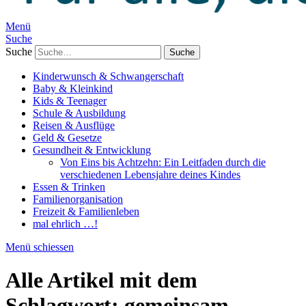
Menü
Suche
Suche
Kinderwunsch & Schwangerschaft
Baby & Kleinkind
Kids & Teenager
Schule & Ausbildung
Reisen & Ausflüge
Geld & Gesetze
Gesundheit & Entwicklung
Von Eins bis Achtzehn: Ein Leitfaden durch die
verschiedenen Lebensjahre deines Kindes
Essen & Trinken
Familienorganisation
Freizeit & Familienleben
mal ehrlich …!
Menü schiessen
Alle Artikel mit dem
Schlagwort:
gemeinsam