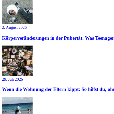
2. August 2026
Körperveränderungen in der Pubertät: Was Teenager
29. Juli 2026
Wenn die Wohnung der Eltern kippt: So hilfst du, ohn