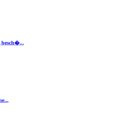
 besch�...
e...