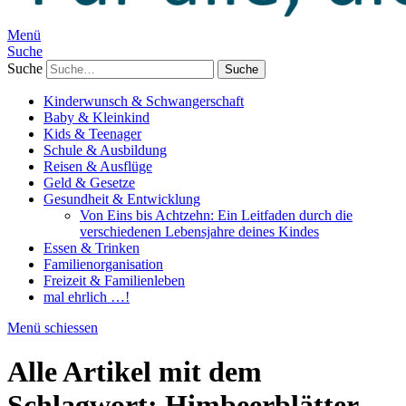
Menü
Suche
Suche
Kinderwunsch & Schwangerschaft
Baby & Kleinkind
Kids & Teenager
Schule & Ausbildung
Reisen & Ausflüge
Geld & Gesetze
Gesundheit & Entwicklung
Von Eins bis Achtzehn: Ein Leitfaden durch die
verschiedenen Lebensjahre deines Kindes
Essen & Trinken
Familienorganisation
Freizeit & Familienleben
mal ehrlich …!
Menü schiessen
Alle Artikel mit dem
Schlagwort:
Himbeerblätter