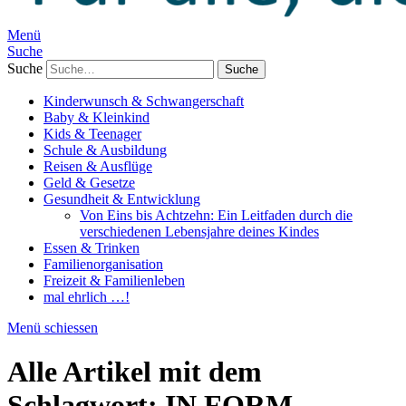
Menü
Suche
Suche
Kinderwunsch & Schwangerschaft
Baby & Kleinkind
Kids & Teenager
Schule & Ausbildung
Reisen & Ausflüge
Geld & Gesetze
Gesundheit & Entwicklung
Von Eins bis Achtzehn: Ein Leitfaden durch die
verschiedenen Lebensjahre deines Kindes
Essen & Trinken
Familienorganisation
Freizeit & Familienleben
mal ehrlich …!
Menü schiessen
Alle Artikel mit dem
Schlagwort:
IN FORM