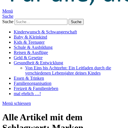
Menü
Suche
Suche
Kinderwunsch & Schwangerschaft
Baby & Kleinkind
Kids & Teenager
Schule & Ausbildung
Reisen & Ausflüge
Geld & Gesetze
Gesundheit & Entwicklung
Von Eins bis Achtzehn: Ein Leitfaden durch die
verschiedenen Lebensjahre deines Kindes
Essen & Trinken
Familienorganisation
Freizeit & Familienleben
mal ehrlich …!
Menü schiessen
Alle Artikel mit dem
Schlagwort:
Marken