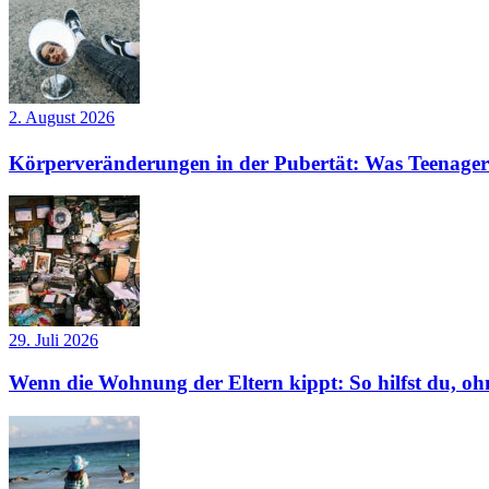
2. August 2026
Körperveränderungen in der Pubertät: Was Teenager
29. Juli 2026
Wenn die Wohnung der Eltern kippt: So hilfst du, ohn