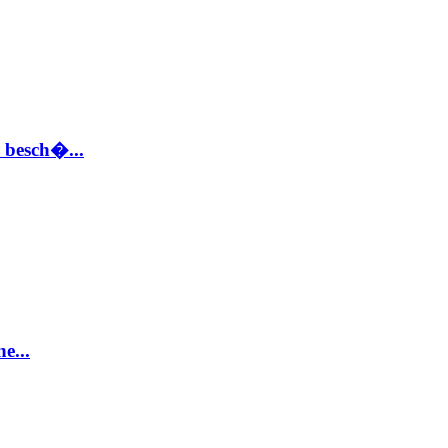
 besch�...
e...