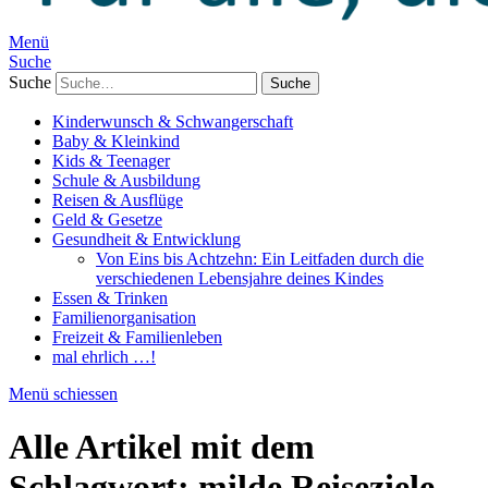
Menü
Suche
Suche
Kinderwunsch & Schwangerschaft
Baby & Kleinkind
Kids & Teenager
Schule & Ausbildung
Reisen & Ausflüge
Geld & Gesetze
Gesundheit & Entwicklung
Von Eins bis Achtzehn: Ein Leitfaden durch die
verschiedenen Lebensjahre deines Kindes
Essen & Trinken
Familienorganisation
Freizeit & Familienleben
mal ehrlich …!
Menü schiessen
Alle Artikel mit dem
Schlagwort:
milde Reiseziele