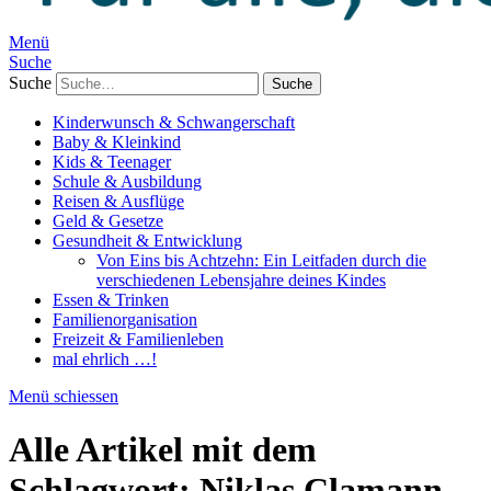
Menü
Suche
Suche
Kinderwunsch & Schwangerschaft
Baby & Kleinkind
Kids & Teenager
Schule & Ausbildung
Reisen & Ausflüge
Geld & Gesetze
Gesundheit & Entwicklung
Von Eins bis Achtzehn: Ein Leitfaden durch die
verschiedenen Lebensjahre deines Kindes
Essen & Trinken
Familienorganisation
Freizeit & Familienleben
mal ehrlich …!
Menü schiessen
Alle Artikel mit dem
Schlagwort:
Niklas Clamann