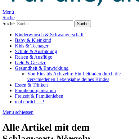
Menü
Suche
Suche
Kinderwunsch & Schwangerschaft
Baby & Kleinkind
Kids & Teenager
Schule & Ausbildung
Reisen & Ausflüge
Geld & Gesetze
Gesundheit & Entwicklung
Von Eins bis Achtzehn: Ein Leitfaden durch die
verschiedenen Lebensjahre deines Kindes
Essen & Trinken
Familienorganisation
Freizeit & Familienleben
mal ehrlich …!
Menü schiessen
Alle Artikel mit dem
Schlagwort:
Nörgeln