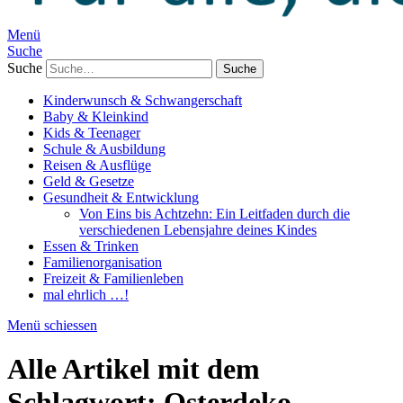
Menü
Suche
Suche
Kinderwunsch & Schwangerschaft
Baby & Kleinkind
Kids & Teenager
Schule & Ausbildung
Reisen & Ausflüge
Geld & Gesetze
Gesundheit & Entwicklung
Von Eins bis Achtzehn: Ein Leitfaden durch die
verschiedenen Lebensjahre deines Kindes
Essen & Trinken
Familienorganisation
Freizeit & Familienleben
mal ehrlich …!
Menü schiessen
Alle Artikel mit dem
Schlagwort:
Osterdeko