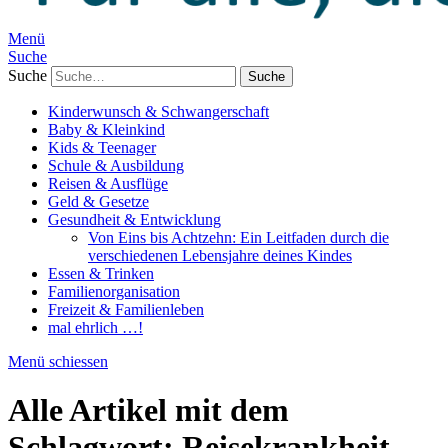
Menü
Suche
Suche
Kinderwunsch & Schwangerschaft
Baby & Kleinkind
Kids & Teenager
Schule & Ausbildung
Reisen & Ausflüge
Geld & Gesetze
Gesundheit & Entwicklung
Von Eins bis Achtzehn: Ein Leitfaden durch die
verschiedenen Lebensjahre deines Kindes
Essen & Trinken
Familienorganisation
Freizeit & Familienleben
mal ehrlich …!
Menü schiessen
Alle Artikel mit dem
Schlagwort:
Reisekrankheit