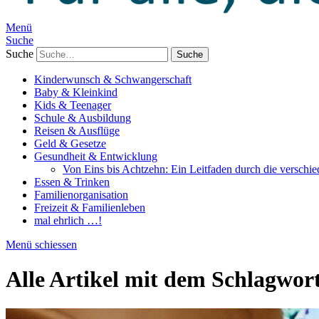
Menü
Suche
Suche
Kinderwunsch & Schwangerschaft
Baby & Kleinkind
Kids & Teenager
Schule & Ausbildung
Reisen & Ausflüge
Geld & Gesetze
Gesundheit & Entwicklung
Von Eins bis Achtzehn: Ein Leitfaden durch die verschi
Essen & Trinken
Familienorganisation
Freizeit & Familienleben
mal ehrlich …!
Menü schiessen
Alle Artikel mit dem Schlagwor