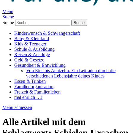
Menü
Suche
Suche
Kinderwunsch & Schwangerschaft
Baby & Kleinkind
Kids & Teenager
Schule & Ausbildung
Reisen & Ausflüge
Geld & Gesetze
Gesundheit & Entwicklung
Von Eins bis Achtzehn: Ein Leitfaden durch die
verschiedenen Lebensjahre deines Kindes
Essen & Trinken
Familienorganisation
Freizeit & Familienleben
mal ehrlich …!
Menü schiessen
Alle Artikel mit dem
Schlagwort:
Schielen Ursachen