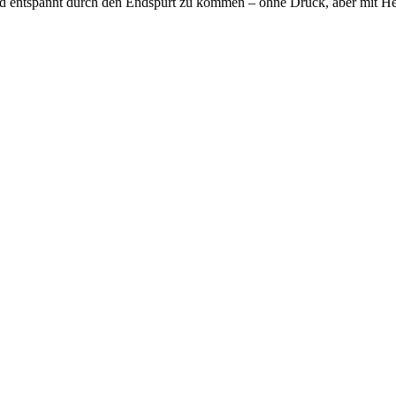
und entspannt durch den Endspurt zu kommen – ohne Druck, aber mit He