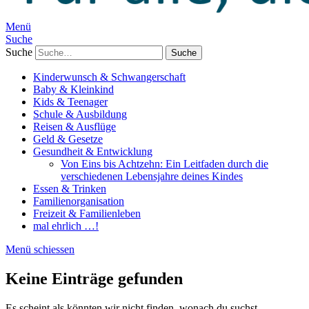
Menü
Suche
Suche
Kinderwunsch & Schwangerschaft
Baby & Kleinkind
Kids & Teenager
Schule & Ausbildung
Reisen & Ausflüge
Geld & Gesetze
Gesundheit & Entwicklung
Von Eins bis Achtzehn: Ein Leitfaden durch die
verschiedenen Lebensjahre deines Kindes
Essen & Trinken
Familienorganisation
Freizeit & Familienleben
mal ehrlich …!
Menü schiessen
Keine Einträge gefunden
Es scheint als könnten wir nicht finden, wonach du suchst.