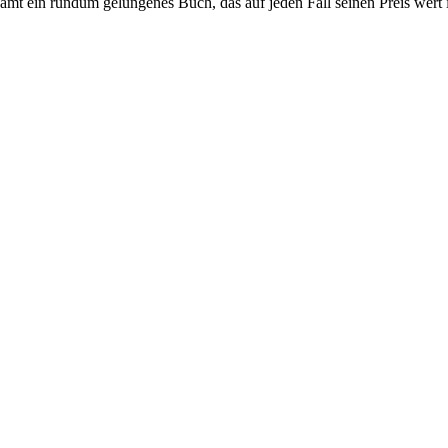
samt ein rundum gelungenes Buch, das auf jeden Fall seinen Preis wert i