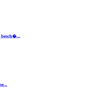
 besch�...
e...