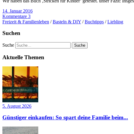
Wir haben das Buch ‚Stricken für Kinder‘ getestet. unser Fazit: Insge
14. Januar 2016
Kommentare 3
Freizeit & Familienleben
/
Basteln & DIY
/
Buchtipps
/
Liebling
Suchen
Suche
Aktuelle Themen
5. August 2026
Günstiger einkaufen: So spart deine Familie beim...