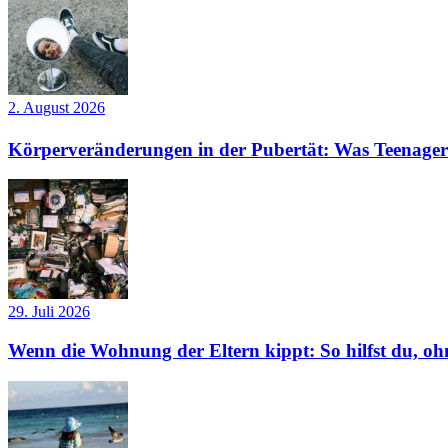
2. August 2026
Körperveränderungen in der Pubertät: Was Teenager
29. Juli 2026
Wenn die Wohnung der Eltern kippt: So hilfst du, ohn