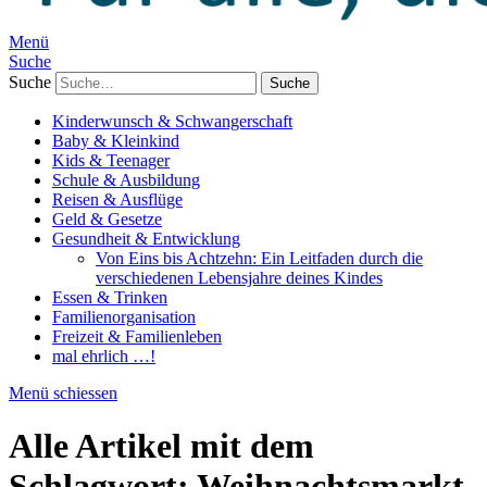
Menü
Suche
Suche
Kinderwunsch & Schwangerschaft
Baby & Kleinkind
Kids & Teenager
Schule & Ausbildung
Reisen & Ausflüge
Geld & Gesetze
Gesundheit & Entwicklung
Von Eins bis Achtzehn: Ein Leitfaden durch die
verschiedenen Lebensjahre deines Kindes
Essen & Trinken
Familienorganisation
Freizeit & Familienleben
mal ehrlich …!
Menü schiessen
Alle Artikel mit dem
Schlagwort:
Weihnachtsmarkt