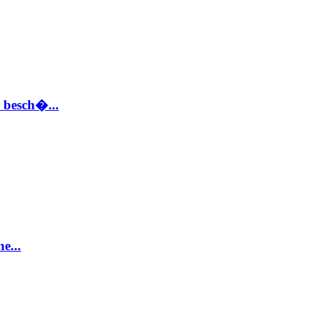
 besch�...
e...