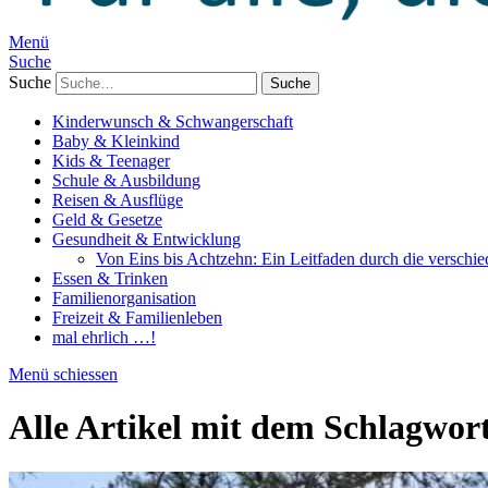
Menü
Suche
Suche
Kinderwunsch & Schwangerschaft
Baby & Kleinkind
Kids & Teenager
Schule & Ausbildung
Reisen & Ausflüge
Geld & Gesetze
Gesundheit & Entwicklung
Von Eins bis Achtzehn: Ein Leitfaden durch die verschi
Essen & Trinken
Familienorganisation
Freizeit & Familienleben
mal ehrlich …!
Menü schiessen
Alle Artikel mit dem Schlagwor