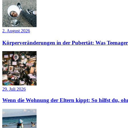
2. August 2026
Körperveränderungen in der Pubertät: Was Teenager
29. Juli 2026
Wenn die Wohnung der Eltern kippt: So hilfst du, ohn