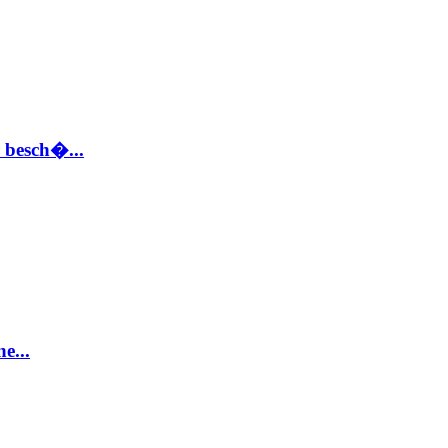
 besch�...
e...