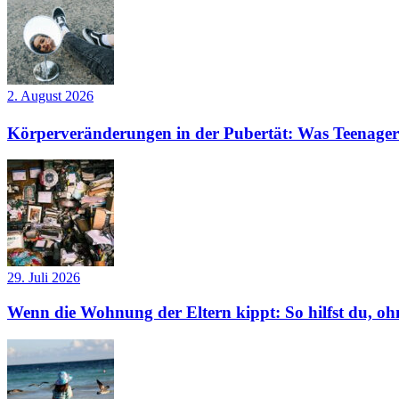
2. August 2026
Körperveränderungen in der Pubertät: Was Teenager
29. Juli 2026
Wenn die Wohnung der Eltern kippt: So hilfst du, ohn