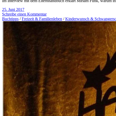
Im Interview mit dem Elternhandbuch erklärt Miriam Funk, warum ih
25. Juni 2017
Schreibe einen Kommentar
Buchtipps
/
Freizeit & Familienleben
/
Kinderwunsch & Schwangersc