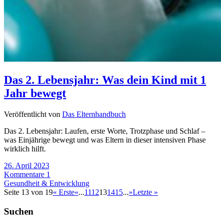
Das 2. Lebensjahr: Was dein Kind mit 1
Jahr bewegt
Veröffentlicht von
Das Elternhandbuch
Das 2. Lebensjahr: Laufen, erste Worte, Trotzphase und Schlaf –
was Einjährige bewegt und was Eltern in dieser intensiven Phase
wirklich hilft.
26. April 2023
Kommentare 1
Gesundheit & Entwicklung
Seite 13 von 19
« Erste
«
...
11
12
13
14
15
...
»
Letzte »
Suchen