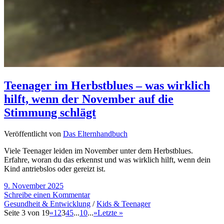
Teenager im Herbstblues – was wirklich
hilft, wenn der November auf die
Stimmung schlägt
Veröffentlicht von
Das Elternhandbuch
Viele Teenager leiden im November unter dem Herbstblues.
Erfahre, woran du das erkennst und was wirklich hilft, wenn dein
Kind antriebslos oder gereizt ist.
9. November 2025
Schreibe einen Kommentar
Gesundheit & Entwicklung
/
Kids & Teenager
Seite 3 von 19
«
1
2
3
4
5
...
10
...
»
Letzte »