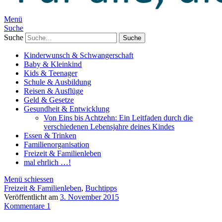
Menü
Suche
Suche
Kinderwunsch & Schwangerschaft
Baby & Kleinkind
Kids & Teenager
Schule & Ausbildung
Reisen & Ausflüge
Geld & Gesetze
Gesundheit & Entwicklung
Von Eins bis Achtzehn: Ein Leitfaden durch die
verschiedenen Lebensjahre deines Kindes
Essen & Trinken
Familienorganisation
Freizeit & Familienleben
mal ehrlich …!
Menü schiessen
Freizeit & Familienleben
,
Buchtipps
Veröffentlicht am
3. November 2015
Kommentare 1