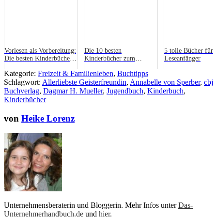
Vorlesen als Vorbereitung:
Die 10 besten
5 tolle Bücher für
Die besten Kinderbücher
Kinderbücher zum
Leseanfänger
für einen sanften Start in
Vorlesen
Kategorie:
Freizeit & Familienleben
,
Buchtipps
den Kindergarten
Schlagwort:
Allerliebste Geisterfreundin
,
Annabelle von Sperber
,
cbj
Buchverlag
,
Dagmar H. Mueller
,
Jugendbuch
,
Kinderbuch
,
Kinderbücher
von
Heike Lorenz
Unternehmensberaterin und Bloggerin. Mehr Infos unter
Das-
Unternehmerhandbuch.de
und
hier
.