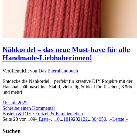
Nähkordel – das neue Must-have für alle
Handmade-Liebhaberinnen!
Veröffentlicht von
Das Elternhandbuch
Entdecke die Nähkordel – perfekt für kreative DIY-Projekte mit der
Haushaltsnähmaschine. Stabil, vielseitig & ideal für Taschen, Körbe
und mehr!
16. Juli 2025
Schreibe einen Kommentar
Basteln & DIY
/
Freizeit & Familienleben
Seite 20 von 109
« Erste
«
...
10
...
18
19
20
21
22
...
30
40
50
...
»
Letzte »
Suchen