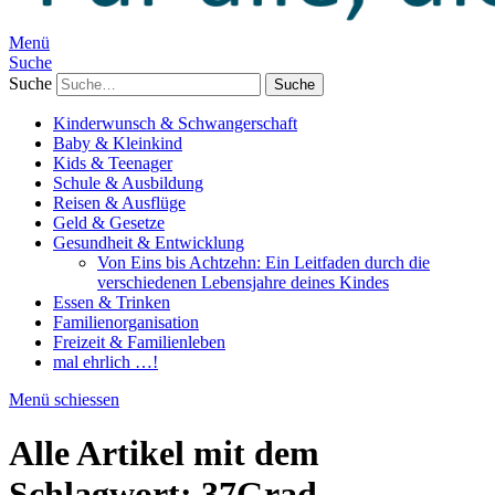
Menü
Suche
Suche
Kinderwunsch & Schwangerschaft
Baby & Kleinkind
Kids & Teenager
Schule & Ausbildung
Reisen & Ausflüge
Geld & Gesetze
Gesundheit & Entwicklung
Von Eins bis Achtzehn: Ein Leitfaden durch die
verschiedenen Lebensjahre deines Kindes
Essen & Trinken
Familienorganisation
Freizeit & Familienleben
mal ehrlich …!
Menü schiessen
Alle Artikel mit dem
Schlagwort:
37Grad