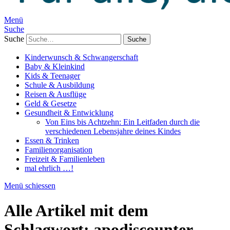
Menü
Suche
Suche
Kinderwunsch & Schwangerschaft
Baby & Kleinkind
Kids & Teenager
Schule & Ausbildung
Reisen & Ausflüge
Geld & Gesetze
Gesundheit & Entwicklung
Von Eins bis Achtzehn: Ein Leitfaden durch die
verschiedenen Lebensjahre deines Kindes
Essen & Trinken
Familienorganisation
Freizeit & Familienleben
mal ehrlich …!
Menü schiessen
Alle Artikel mit dem
Schlagwort:
apodiscounter