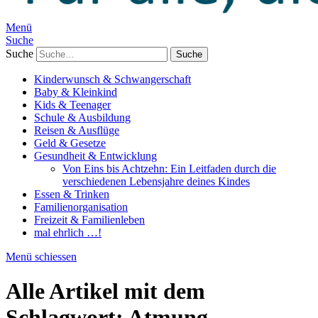
Menü
Suche
Suche
Kinderwunsch & Schwangerschaft
Baby & Kleinkind
Kids & Teenager
Schule & Ausbildung
Reisen & Ausflüge
Geld & Gesetze
Gesundheit & Entwicklung
Von Eins bis Achtzehn: Ein Leitfaden durch die
verschiedenen Lebensjahre deines Kindes
Essen & Trinken
Familienorganisation
Freizeit & Familienleben
mal ehrlich …!
Menü schiessen
Alle Artikel mit dem
Schlagwort:
Atmung