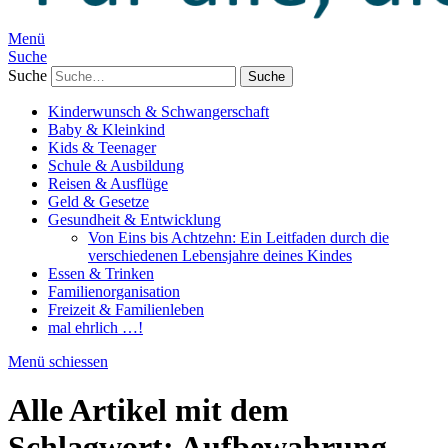
Menü
Suche
Suche
Kinderwunsch & Schwangerschaft
Baby & Kleinkind
Kids & Teenager
Schule & Ausbildung
Reisen & Ausflüge
Geld & Gesetze
Gesundheit & Entwicklung
Von Eins bis Achtzehn: Ein Leitfaden durch die
verschiedenen Lebensjahre deines Kindes
Essen & Trinken
Familienorganisation
Freizeit & Familienleben
mal ehrlich …!
Menü schiessen
Alle Artikel mit dem
Schlagwort:
Aufbewahrung