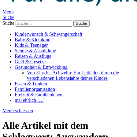
Menü
Suche
Suche
Kinderwunsch & Schwangerschaft
Baby & Kleinkind
Kids & Teenager
Schule & Ausbildung
Reisen & Ausflüge
Geld & Gesetze
Gesundheit & Entwicklung
Von Eins bis Achtzehn: Ein Leitfaden durch die
verschiedenen Lebensjahre deines Kindes
Essen & Trinken
Familienorganisation
Freizeit & Familienleben
mal ehrlich …!
Menü schiessen
Alle Artikel mit dem
Schlagwort:
Auswandern