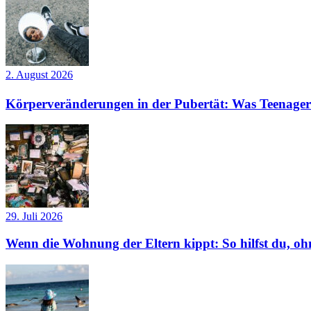
2. August 2026
Körperveränderungen in der Pubertät: Was Teenager
29. Juli 2026
Wenn die Wohnung der Eltern kippt: So hilfst du, ohn