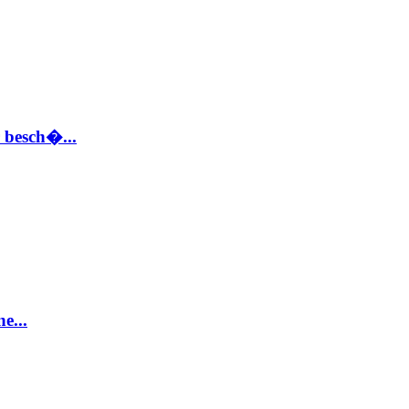
 besch�...
e...