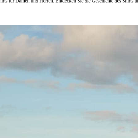
rts für Damen und Herren. Entdecken Sie die Geschichte des Shirts und