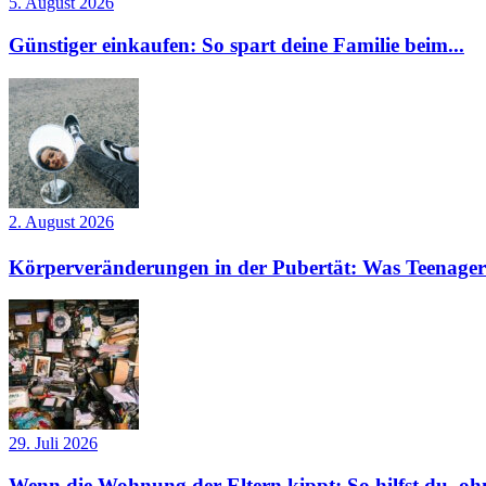
5. August 2026
Günstiger einkaufen: So spart deine Familie beim...
2. August 2026
Körperveränderungen in der Pubertät: Was Teenager
29. Juli 2026
Wenn die Wohnung der Eltern kippt: So hilfst du, ohn