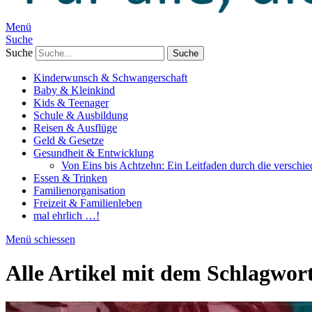
Menü
Suche
Suche
Kinderwunsch & Schwangerschaft
Baby & Kleinkind
Kids & Teenager
Schule & Ausbildung
Reisen & Ausflüge
Geld & Gesetze
Gesundheit & Entwicklung
Von Eins bis Achtzehn: Ein Leitfaden durch die verschi
Essen & Trinken
Familienorganisation
Freizeit & Familienleben
mal ehrlich …!
Menü schiessen
Alle Artikel mit dem Schlagwor