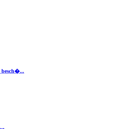
 besch�...
e...