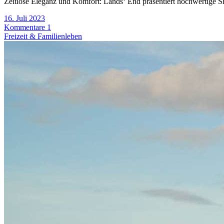
Zeitlose Eleganz und Komfort: Lands‘ End präsentiert hochwertige Shi
16. Juli 2023
Kommentare 1
Freizeit & Familienleben