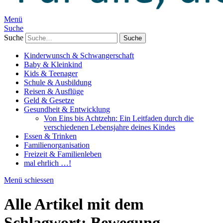
Menü
Suche
Suche
Kinderwunsch & Schwangerschaft
Baby & Kleinkind
Kids & Teenager
Schule & Ausbildung
Reisen & Ausflüge
Geld & Gesetze
Gesundheit & Entwicklung
Von Eins bis Achtzehn: Ein Leitfaden durch die
verschiedenen Lebensjahre deines Kindes
Essen & Trinken
Familienorganisation
Freizeit & Familienleben
mal ehrlich …!
Menü schiessen
Alle Artikel mit dem
Schlagwort:
Bewegung