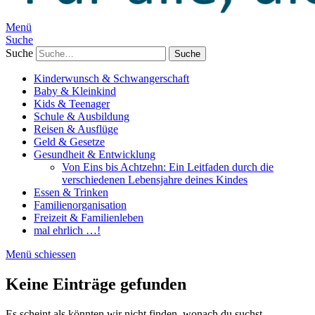
Menü
Suche
Suche
Kinderwunsch & Schwangerschaft
Baby & Kleinkind
Kids & Teenager
Schule & Ausbildung
Reisen & Ausflüge
Geld & Gesetze
Gesundheit & Entwicklung
Von Eins bis Achtzehn: Ein Leitfaden durch die
verschiedenen Lebensjahre deines Kindes
Essen & Trinken
Familienorganisation
Freizeit & Familienleben
mal ehrlich …!
Menü schiessen
Keine Einträge gefunden
Es scheint als könnten wir nicht finden, wonach du suchst.