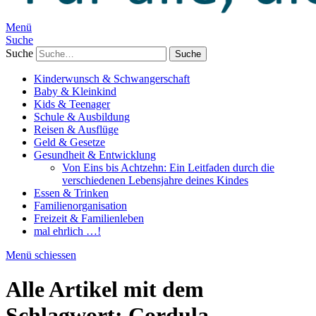
Menü
Suche
Suche
Kinderwunsch & Schwangerschaft
Baby & Kleinkind
Kids & Teenager
Schule & Ausbildung
Reisen & Ausflüge
Geld & Gesetze
Gesundheit & Entwicklung
Von Eins bis Achtzehn: Ein Leitfaden durch die
verschiedenen Lebensjahre deines Kindes
Essen & Trinken
Familienorganisation
Freizeit & Familienleben
mal ehrlich …!
Menü schiessen
Alle Artikel mit dem
Schlagwort:
Cordula