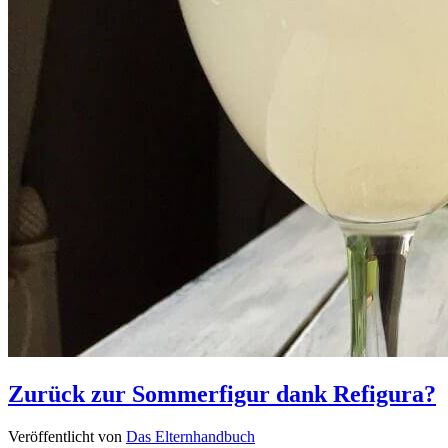
Zurück zur Sommerfigur dank Refigura?
Veröffentlicht von
Das Elternhandbuch