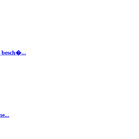
 besch�...
e...