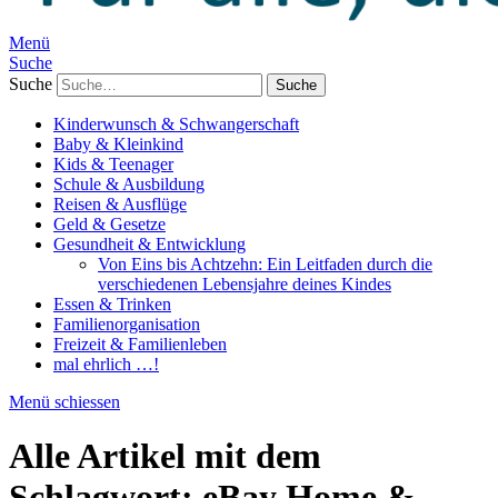
Menü
Suche
Suche
Kinderwunsch & Schwangerschaft
Baby & Kleinkind
Kids & Teenager
Schule & Ausbildung
Reisen & Ausflüge
Geld & Gesetze
Gesundheit & Entwicklung
Von Eins bis Achtzehn: Ein Leitfaden durch die
verschiedenen Lebensjahre deines Kindes
Essen & Trinken
Familienorganisation
Freizeit & Familienleben
mal ehrlich …!
Menü schiessen
Alle Artikel mit dem
Schlagwort:
eBay Home &