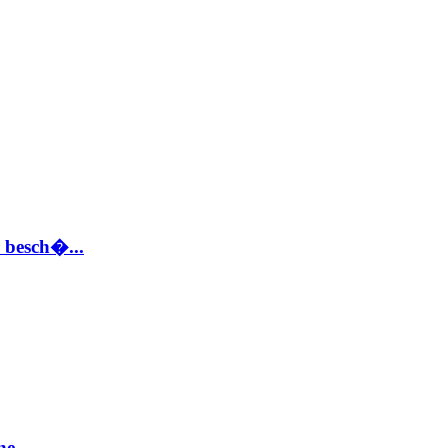
 besch�...
e...