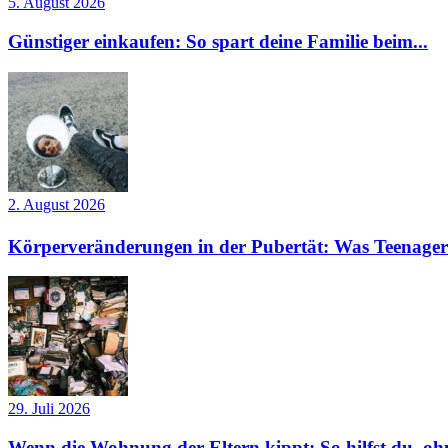
5. August 2026
Günstiger einkaufen: So spart deine Familie beim...
2. August 2026
Körperveränderungen in der Pubertät: Was Teenager
29. Juli 2026
Wenn die Wohnung der Eltern kippt: So hilfst du, ohn