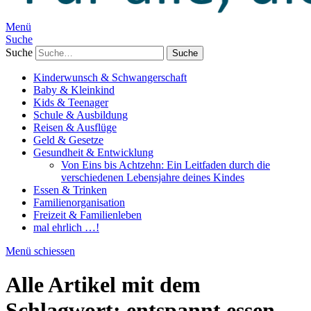
Menü
Suche
Suche
Kinderwunsch & Schwangerschaft
Baby & Kleinkind
Kids & Teenager
Schule & Ausbildung
Reisen & Ausflüge
Geld & Gesetze
Gesundheit & Entwicklung
Von Eins bis Achtzehn: Ein Leitfaden durch die
verschiedenen Lebensjahre deines Kindes
Essen & Trinken
Familienorganisation
Freizeit & Familienleben
mal ehrlich …!
Menü schiessen
Alle Artikel mit dem
Schlagwort:
entspannt essen