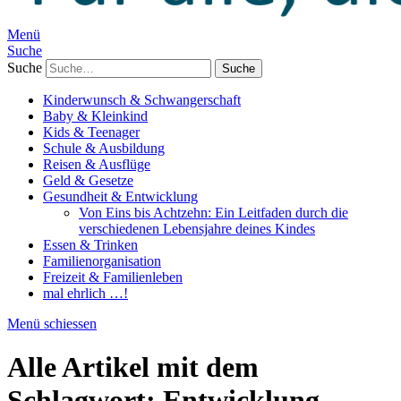
Menü
Suche
Suche
Kinderwunsch & Schwangerschaft
Baby & Kleinkind
Kids & Teenager
Schule & Ausbildung
Reisen & Ausflüge
Geld & Gesetze
Gesundheit & Entwicklung
Von Eins bis Achtzehn: Ein Leitfaden durch die
verschiedenen Lebensjahre deines Kindes
Essen & Trinken
Familienorganisation
Freizeit & Familienleben
mal ehrlich …!
Menü schiessen
Alle Artikel mit dem
Schlagwort:
Entwicklung