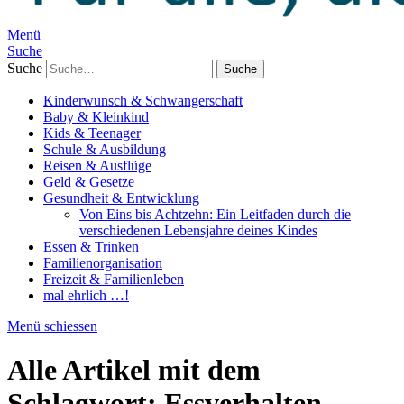
Menü
Suche
Suche
Kinderwunsch & Schwangerschaft
Baby & Kleinkind
Kids & Teenager
Schule & Ausbildung
Reisen & Ausflüge
Geld & Gesetze
Gesundheit & Entwicklung
Von Eins bis Achtzehn: Ein Leitfaden durch die
verschiedenen Lebensjahre deines Kindes
Essen & Trinken
Familienorganisation
Freizeit & Familienleben
mal ehrlich …!
Menü schiessen
Alle Artikel mit dem
Schlagwort:
Essverhalten