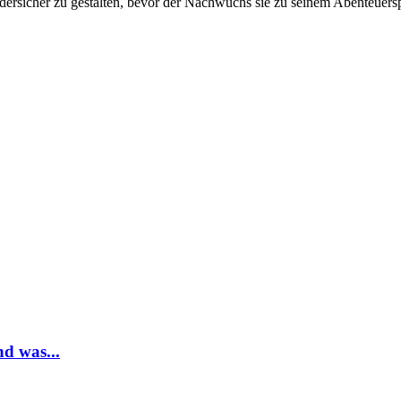
ersicher zu gestalten, bevor der Nachwuchs sie zu seinem Abenteuerspi
d was...