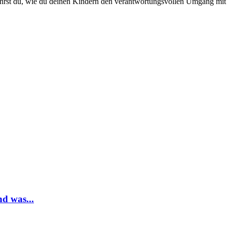
rfährst du, wie du deinen Kindern den verantwortungsvollen Umgang mit 
d was...