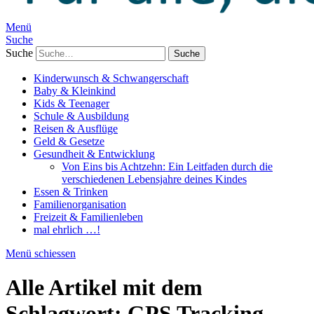
Menü
Suche
Suche
Kinderwunsch & Schwangerschaft
Baby & Kleinkind
Kids & Teenager
Schule & Ausbildung
Reisen & Ausflüge
Geld & Gesetze
Gesundheit & Entwicklung
Von Eins bis Achtzehn: Ein Leitfaden durch die
verschiedenen Lebensjahre deines Kindes
Essen & Trinken
Familienorganisation
Freizeit & Familienleben
mal ehrlich …!
Menü schiessen
Alle Artikel mit dem
Schlagwort:
GPS Tracking