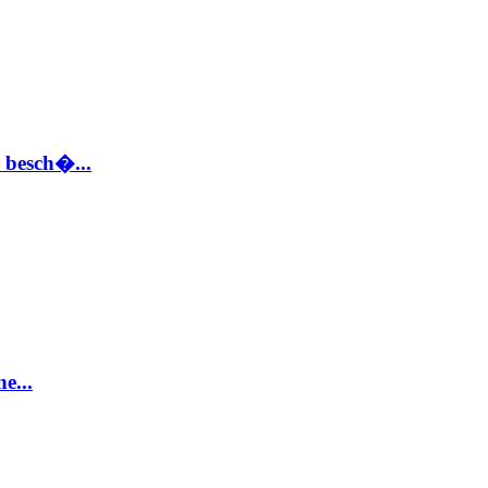
 besch�...
e...