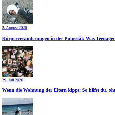
2. August 2026
Körperveränderungen in der Pubertät: Was Teenager
29. Juli 2026
Wenn die Wohnung der Eltern kippt: So hilfst du, ohn